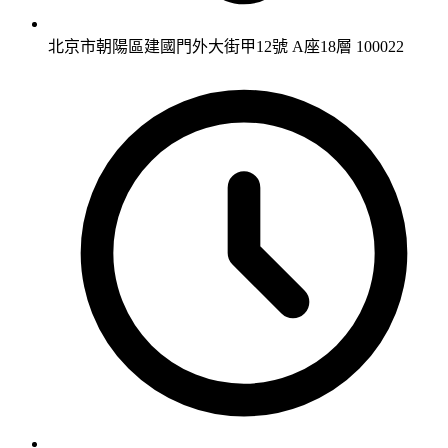
北京市朝陽區建國門外大街甲12號 A座18層 100022