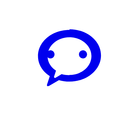
Weibo