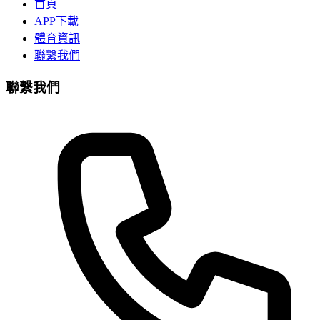
首頁
APP下載
體育資訊
聯繫我們
聯繫我們